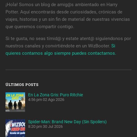
¡Hola! Somos un blog de amig@s ambientado en Harry
Potter. Aquí encontrarás desde curiosidades, crónicas de
viajes, historias y un sin fin de material de nuestras vivencias
que queremos compartir contigo.
Si te gusta, no seas tímid@ y estate atent@ siguíendonos por
nuestros canales y convirtiéndote en un WizBooter.
Si
quieres contarnos algo siempre puedes contactarnos.
ÚLTIMOS POSTS
En La Zona Gris: Puro Ritchie
4:56 pm
02 Ago 2026
Spider-Man: Brand New Day (Sin Spoilers)
8:20 pm
30 Jul 2026