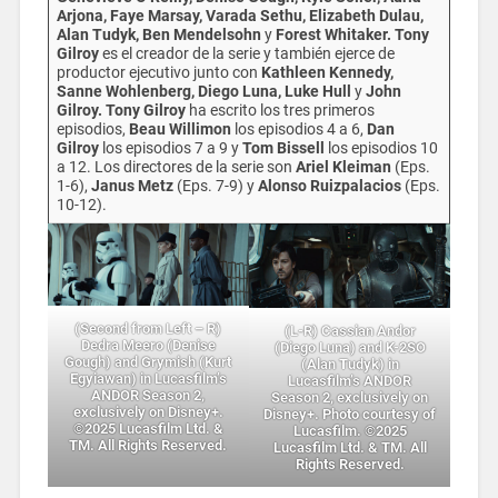
Arjona, Faye Marsay, Varada Sethu, Elizabeth Dulau,
Alan Tudyk, Ben Mendelsohn
y
Forest Whitaker. Tony
Gilroy
es el creador de la serie y también ejerce de
productor ejecutivo junto con
Kathleen Kennedy,
Sanne Wohlenberg, Diego Luna, Luke Hull
y
John
Gilroy. Tony Gilroy
ha escrito los tres primeros
episodios,
Beau Willimon
los episodios 4 a 6,
Dan
Gilroy
los episodios 7 a 9 y
Tom Bissell
los episodios 10
a 12. Los directores de la serie son
Ariel Kleiman
(Eps.
1-6),
Janus Metz
(Eps. 7-9) y
Alonso Ruizpalacios
(Eps.
10-12).
(Second from Left – R)
(L-R) Cassian Andor
Dedra Meero (Denise
(Diego Luna) and K-2SO
Gough) and Grymish (Kurt
(Alan Tudyk) in
Egyiawan) in Lucasfilm’s
Lucasfilm’s ANDOR
ANDOR Season 2,
Season 2, exclusively on
exclusively on Disney+.
Disney+. Photo courtesy of
©2025 Lucasfilm Ltd. &
Lucasfilm. ©2025
TM. All Rights Reserved.
Lucasfilm Ltd. & TM. All
Rights Reserved.