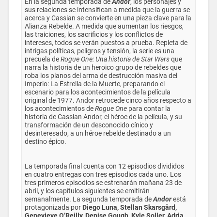
En la segunda temporada de
Andor
, los personajes y
sus relaciones se intensifican a medida que la guerra se
acerca y Cassian se convierte en una pieza clave para la
Alianza Rebelde. A medida que aumentan los riesgos,
las traiciones, los sacrificios y los conflictos de
intereses, todos se verán puestos a prueba. Repleta de
intrigas políticas, peligros y tensión, la serie es una
precuela de
Rogue One: Una historia de Star Wars
que
narra la historia de un heroico grupo de rebeldes que
roba los planos del arma de destrucción masiva del
Imperio: La Estrella de la Muerte, preparando el
escenario para los acontecimientos de la película
original de 1977. Andor retrocede cinco años respecto a
los acontecimientos de
Rogue One
para contar la
historia de Cassian Andor, el héroe de la película, y su
transformación de un desconocido cínico y
desinteresado, a un héroe rebelde destinado a un
destino épico.
La temporada final cuenta con 12 episodios divididos
en cuatro entregas con tres episodios cada uno. Los
tres primeros episodios se estrenarán mañana 23 de
abril, y los capítulos siguientes se emitirán
semanalmente. La segunda temporada de
Andor
está
protagonizada por
Diego Luna, Stellan Skarsgård,
Genevieve O’Reilly, Denise Gough, Kyle Soller, Adria