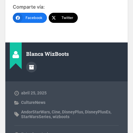
Comparte vía:
Facebook
Twitter
Blanca WizBoots
abril 25, 2025
CultureNews
AndorStarWars
,
Cine
,
DisneyPlus
,
DisneyPlusEs
,
StarWarsSeries
,
wizboots