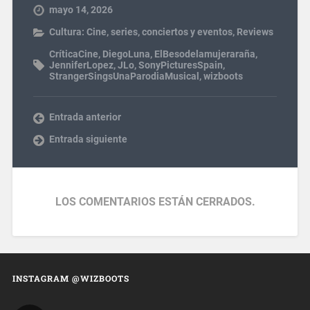
mayo 14, 2026
Cultura: Cine, series, conciertos y eventos
,
Reviews
CríticaCine
,
DiegoLuna
,
ElBesodelamujeraraña
,
JenniferLopez
,
JLo
,
SonyPicturesSpain
,
StrangerSingsUnaParodiaMusical
,
wizboots
Entrada anterior
Entrada siguiente
LOS COMENTARIOS ESTÁN CERRADOS.
INSTAGRAM @WIZBOOTS