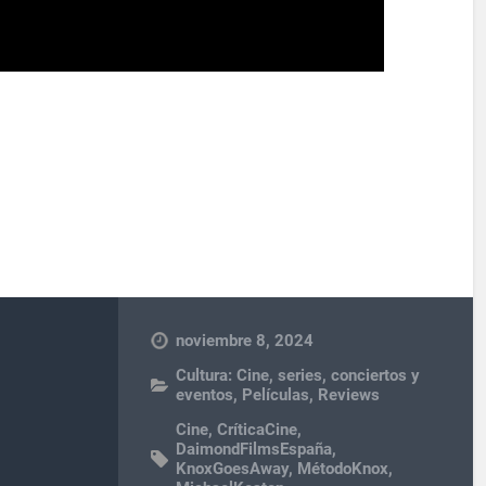
noviembre 8, 2024
Cultura: Cine, series, conciertos y
eventos
,
Películas
,
Reviews
Cine
,
CríticaCine
,
DaimondFilmsEspaña
,
KnoxGoesAway
,
MétodoKnox
,