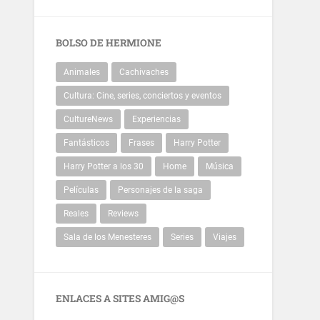
BOLSO DE HERMIONE
Animales
Cachivaches
Cultura: Cine, series, conciertos y eventos
CultureNews
Experiencias
Fantásticos
Frases
Harry Potter
Harry Potter a los 30
Home
Música
Películas
Personajes de la saga
Reales
Reviews
Sala de los Menesteres
Series
Viajes
ENLACES A SITES AMIG@S