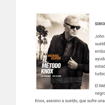
SINO
John 
sueld
embar
ayuda
estad
turbi
El Mé
negro
Knox, asesino a sueldo, que sufre una