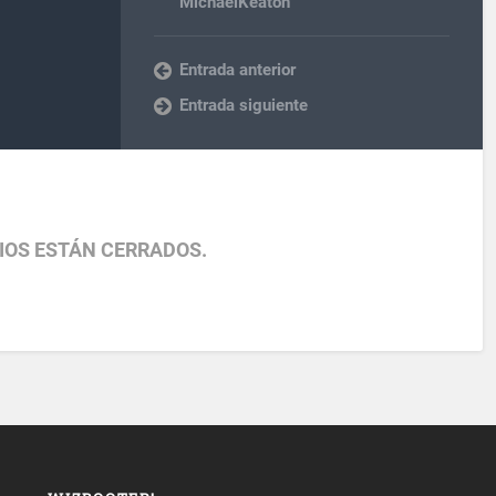
MichaelKeaton
Entrada anterior
Entrada siguiente
IOS ESTÁN CERRADOS.