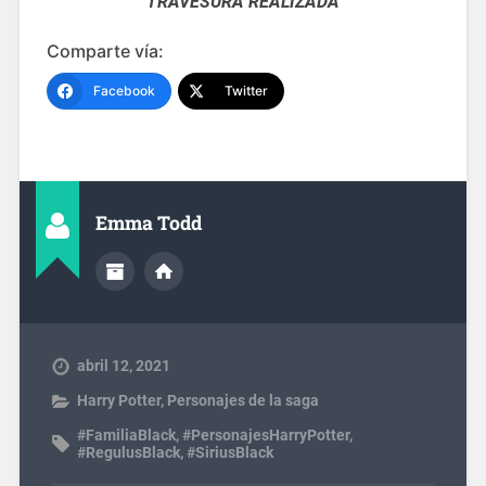
TRAVESURA REALIZADA
Comparte vía:
Facebook
Twitter
Emma Todd
abril 12, 2021
Harry Potter
,
Personajes de la saga
#FamiliaBlack
,
#PersonajesHarryPotter
,
#RegulusBlack
,
#SiriusBlack