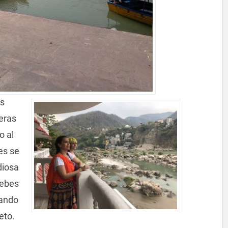
os
eras
o al
es se
diosa
debes
uando
eto.