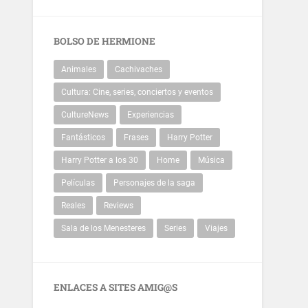
BOLSO DE HERMIONE
Animales
Cachivaches
Cultura: Cine, series, conciertos y eventos
CultureNews
Experiencias
Fantásticos
Frases
Harry Potter
Harry Potter a los 30
Home
Música
Películas
Personajes de la saga
Reales
Reviews
Sala de los Menesteres
Series
Viajes
ENLACES A SITES AMIG@S