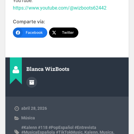
YouTube:
https://www.youtube.com/@wizboots62442
Comparte vía:
Facebook
Twitter
Blanca WizBoots
abril 28, 2026
Música
#Kalenn #118 #PopEspañol #Entrevista
#MusicaEspañola #TikTokMusic
,
Kalenn
,
Musica
,