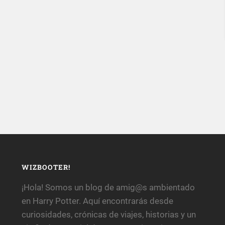
WIZBOOTER!
¡Hola! Somos un blog de amig@s ambientado
en Harry Potter. Aquí encontrarás desde
curiosidades, crónicas de viajes, historias y un