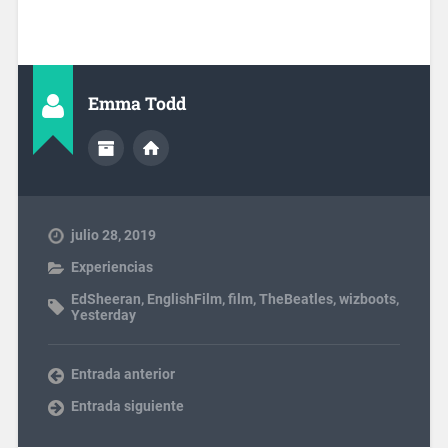
Emma Todd
julio 28, 2019
Experiencias
EdSheeran
,
EnglishFilm
,
film
,
TheBeatles
,
wizboots
,
Yesterday
Entrada anterior
Entrada siguiente